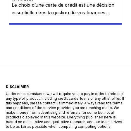
Le choix d’une carte de crédit est une décision
essentielle dans la gestion de vos finances
personnelles. Il est crucial d’opter pour une
carte qui non seulement répond à vos besoins
immédiats, mais qui offre également des
avantages à long terme. La carte de crédit
Société Générale MasterCard se distingue
comme une option fiable, pratique […]
DISCLAIMER
Under no circumstance we will require you to pay in order to release
any type of product, including credit cards, loans or any other offer. If
this happens, please contact us immediately. Always read the terms
and conditions of the service provider you are reaching out to. We
make money from advertising and referrals for some but not all
products displayed in this website. Everything published here is
based on quantitative and qualitative research, and our team strives
to be as fair as possible when comparing competing options.