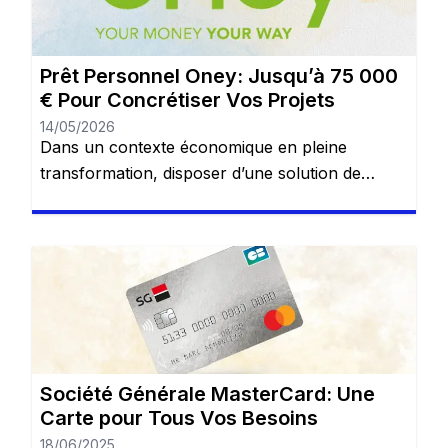
métropolitaine ou dans les […]
Prêt Personnel Oney: Jusqu’à 75 000
€ Pour Concrétiser Vos Projets
14/05/2026
Dans un contexte économique en pleine
transformation, disposer d’une solution de
financement fiable, transparente et adaptée à sa
situation est devenu indispensable. Le prêt
personnel Oney, proposé par Oney Bank,
s’impose aujourd’hui comme l’une des
références du crédit à la consommation en
France — et pour cause. Vous resterez sur le
même site web. Oney […]
Société Générale MasterCard: Une
Carte pour Tous Vos Besoins
18/06/2025